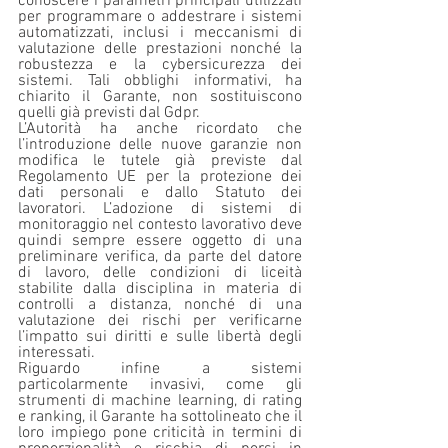
conoscere i parametri principali utilizzati 
per programmare o addestrare i sistemi 
automatizzati, inclusi i meccanismi di 
valutazione delle prestazioni nonché la 
robustezza e la cybersicurezza dei 
sistemi. Tali obblighi informativi, ha 
chiarito il Garante, non sostituiscono 
quelli già previsti dal Gdpr.
L’Autorità ha anche ricordato che 
l’introduzione delle nuove garanzie non 
modifica le tutele già previste dal 
Regolamento UE per la protezione dei 
dati personali e dallo Statuto dei 
lavoratori. L’adozione di sistemi di 
monitoraggio nel contesto lavorativo deve 
quindi sempre essere oggetto di una 
preliminare verifica, da parte del datore 
di lavoro, delle condizioni di liceità 
stabilite dalla disciplina in materia di 
controlli a distanza, nonché di una 
valutazione dei rischi per verificarne 
l’impatto sui diritti e sulle libertà degli 
interessati.
Riguardo infine a sistemi 
particolarmente invasivi, come gli 
strumenti di machine learning, di rating 
e ranking, il Garante ha sottolineato che il 
loro impiego pone criticità in termini di 