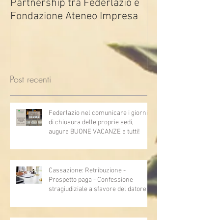
Partnership tra Federlazio e
Fondo di contra
Fondazione Ateneo Impresa
deindustrializza
2026
Post recenti
Federlazio nel comunicare i giorni
di chiusura delle proprie sedi,
augura BUONE VACANZE a tutti!
Cassazione: Retribuzione -
Prospetto paga - Confessione
stragiudiziale a sfavore del datore di
lavoro - Prova legale - Sussiste. (Cc,
articoli 1362, 2697, 2730, 2732, 2734
e 2735)