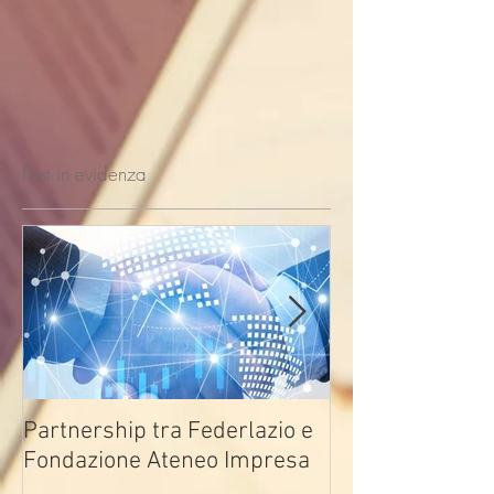
Post in evidenza
Partnership tra Federlazio e
Fondo di contra
Fondazione Ateneo Impresa
deindustrializza
2026