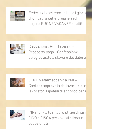
Federlazio nel comunicare i giorni
di chiusura delle proprie sedi,
augura BUONE VACANZE a tutti!
Cassazione: Retribuzione -
Prospetto paga - Confessione
stragiudiziale a sfavore del datore di
lavoro - Prova legale - Sussiste. (Cc,
articoli 1362, 2697, 2730, 2732, 2734
e 2735)
CCNL Metalmeccanica PMI –
Confapi: approvata da lavoratrici e
lavoratori l’ipotesi di accordo per il
rinnovo del CCNL
INPS: al via le misure straordinarie
CIGO e CISOA per eventi climatici
eccezionali