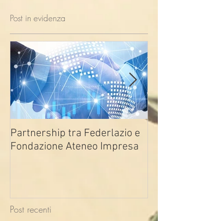
Post in evidenza
Partnership tra Federlazio e
Fondo di contra
Fondazione Ateneo Impresa
deindustrializza
2026
Post recenti