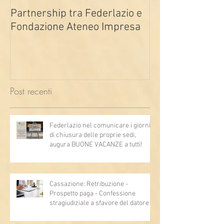
Partnership tra Federlazio e
Fondo di contra
Fondazione Ateneo Impresa
deindustrializza
2026
Post recenti
Federlazio nel comunicare i giorni
di chiusura delle proprie sedi,
augura BUONE VACANZE a tutti!
Cassazione: Retribuzione -
Prospetto paga - Confessione
stragiudiziale a sfavore del datore di
lavoro - Prova legale - Sussiste. (Cc,
articoli 1362, 2697, 2730, 2732, 2734