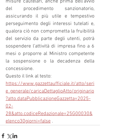
misure cautelari, anche prima dell’avvio 
del procedimento sanzionatorio, 
assicurando il più utile e tempestivo 
perseguimento degli interessi tutelati e, 
qualora ciò non comprometta la fruibilità 
del servizio da parte degli utenti, potrà 
sospendere l’attività di impresa fino a 6 
mesi o proporre al Ministro competente 
la sospensione o la decadenza della 
concessione.
Questo il link al testo:
https://www.gazzettaufficiale.it/atto/seri
e_generale/caricaDettaglioAtto/originario
?atto.dataPubblicazioneGazzetta=2025-
02-
28&atto.codiceRedazionale=25G00030&
elenco30giorni=false
 .