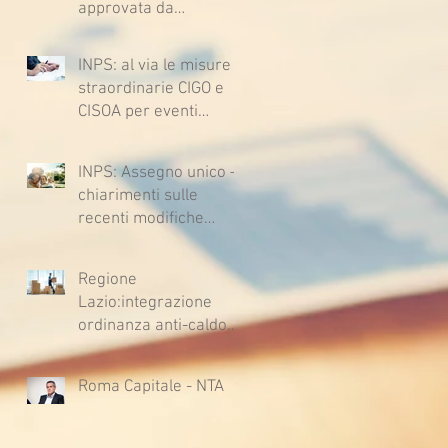
approvata da
Sussiste. (Cc, articoli
lavoratrici e lavoratori
1362, 2697, 2730,
l’ipotesi di accordo per
2732, 2734 e 2735)
INPS: al via le misure
il rinnovo del CCNL
straordinarie CIGO e
CISOA per eventi
climatici eccezionali
INPS: Assegno unico –
chiarimenti sulle
recenti modifiche
legislative
Regione
Lazio:integrazione
ordinanza anti-caldo
per l'estate 2026
Roma Capitale - NTA