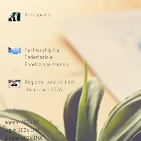
Aerospazio
Partnership tra
Federlazio e
Fondazione Ateneo
Impresa
Regione Lazio - Il Lazio
che cresce 2026
Archivio
agosto 2026
(6)
6 post
luglio 2026
(21)
21 post
giugno 2026
(10)
10 post