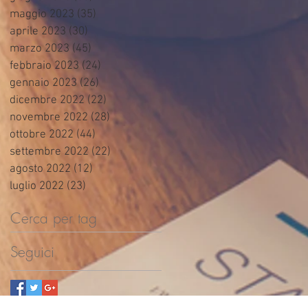
maggio 2023
(35)
35 post
aprile 2023
(30)
30 post
marzo 2023
(45)
45 post
febbraio 2023
(24)
24 post
gennaio 2023
(26)
26 post
dicembre 2022
(22)
22 post
novembre 2022
(28)
28 post
ottobre 2022
(44)
44 post
settembre 2022
(22)
22 post
agosto 2022
(12)
12 post
luglio 2022
(23)
23 post
Cerca per tag
Seguici