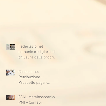
Federlazio nel
comunicare i giorni di
chiusura delle proprie
sedi, augura BUONE
VACANZE a tutti!
Cassazione:
Retribuzione -
Prospetto paga -
Confessione
stragiudiziale a
CCNL Metalmeccanica
sfavore del datore di
PMI – Confapi:
lavoro - Prova legale -