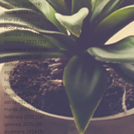
maggio 2026
(19)
19 post
aprile 2026
(22)
22 post
marzo 2026
(12)
12 post
febbraio 2026
(24)
24 post
gennaio 2026
(16)
16 post
dicembre 2025
(33)
33 post
novembre 2025
(15)
15 post
ottobre 2025
(20)
20 post
settembre 2025
(17)
17 post
agosto 2025
(1)
1 post
luglio 2025
(30)
30 post
giugno 2025
(28)
28 post
maggio 2025
(26)
26 post
aprile 2025
(25)
25 post
marzo 2025
(25)
25 post
febbraio 2025
(26)
26 post
gennaio 2025
(35)
35 post
dicembre 2024
(9)
9 post