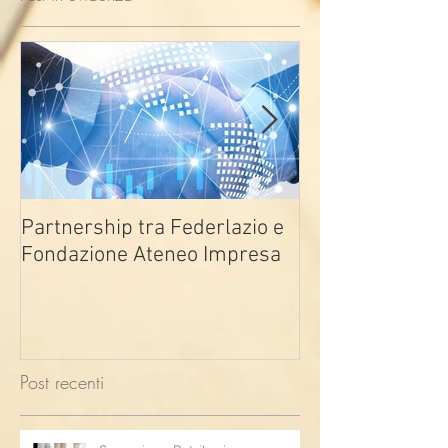
Partnership tra Federlazio e
Fondo di contra
Fondazione Ateneo Impresa
deindustrializza
2026
Post recenti