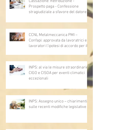
Cassazione: Retribuzione -
Prospetto paga - Confessione
stragiudiziale a sfavore del datore di
lavoro - Prova legale - Sussiste. (Cc,
articoli 1362, 2697, 2730, 2732, 2734
e 2735)
CCNL Metalmeccanica PMI –
Confapi: approvata da lavoratrici e
lavoratori l’ipotesi di accordo per il
rinnovo del CCNL
INPS: al via le misure straordinarie
CIGO e CISOA per eventi climatici
eccezionali
INPS: Assegno unico – chiarimenti
sulle recenti modifiche legislative