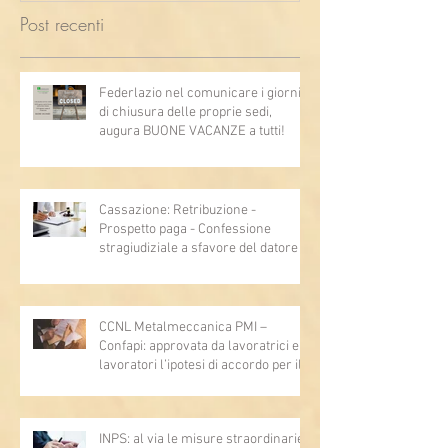
Post recenti
Federlazio nel comunicare i giorni
di chiusura delle proprie sedi,
augura BUONE VACANZE a tutti!
Cassazione: Retribuzione -
Prospetto paga - Confessione
stragiudiziale a sfavore del datore di
lavoro - Prova legale - Sussiste. (Cc,
articoli 1362, 2697, 2730, 2732, 2734
e 2735)
CCNL Metalmeccanica PMI –
Confapi: approvata da lavoratrici e
lavoratori l’ipotesi di accordo per il
rinnovo del CCNL
INPS: al via le misure straordinarie