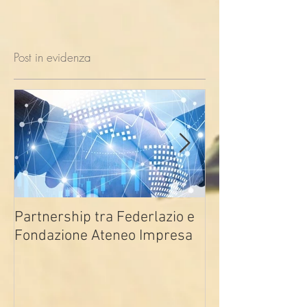
Post in evidenza
Partnership tra Federlazio e
Fondo di contra
Fondazione Ateneo Impresa
deindustrializza
2026