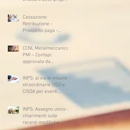
sedi, augura BUONE
VACANZE a tutti!
Cassazione:
Retribuzione -
Prospetto paga -
Confessione
stragiudiziale a
CCNL Metalmeccanica
sfavore del datore di
PMI – Confapi:
lavoro - Prova legale -
approvata da
Sussiste. (Cc, articoli
lavoratrici e lavoratori
1362, 2697, 2730,
l’ipotesi di accordo per
2732, 2734 e 2735)
INPS: al via le misure
il rinnovo del CCNL
straordinarie CIGO e
CISOA per eventi
climatici eccezionali
INPS: Assegno unico –
chiarimenti sulle
recenti modifiche
legislative