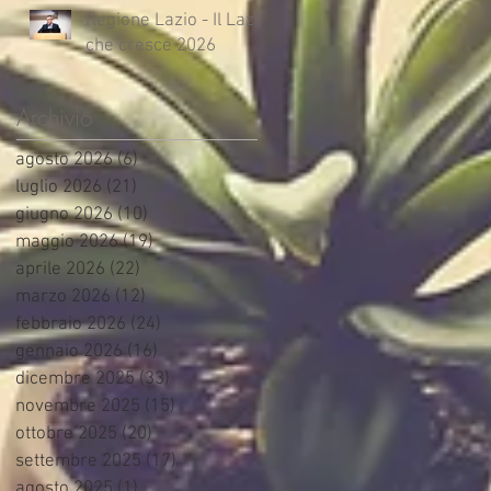
Regione Lazio - Il Lazio
che cresce 2026
Archivio
agosto 2026
(6)
6 post
luglio 2026
(21)
21 post
giugno 2026
(10)
10 post
maggio 2026
(19)
19 post
aprile 2026
(22)
22 post
marzo 2026
(12)
12 post
febbraio 2026
(24)
24 post
gennaio 2026
(16)
16 post
dicembre 2025
(33)
33 post
novembre 2025
(15)
15 post
ottobre 2025
(20)
20 post
settembre 2025
(17)
17 post
agosto 2025
(1)
1 post