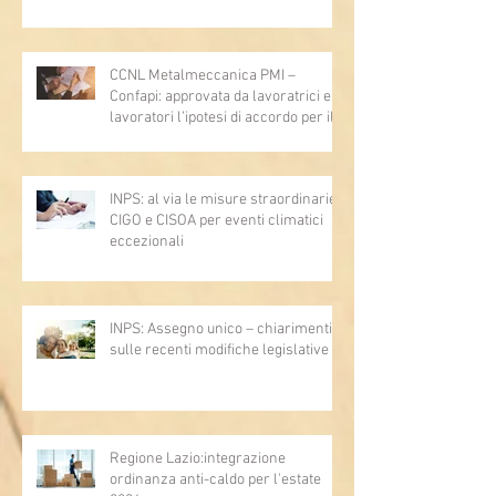
lavoro - Prova legale - Sussiste. (Cc,
articoli 1362, 2697, 2730, 2732, 2734
e 2735)
CCNL Metalmeccanica PMI –
Confapi: approvata da lavoratrici e
lavoratori l’ipotesi di accordo per il
rinnovo del CCNL
INPS: al via le misure straordinarie
CIGO e CISOA per eventi climatici
eccezionali
INPS: Assegno unico – chiarimenti
sulle recenti modifiche legislative
Regione Lazio:integrazione
ordinanza anti-caldo per l'estate