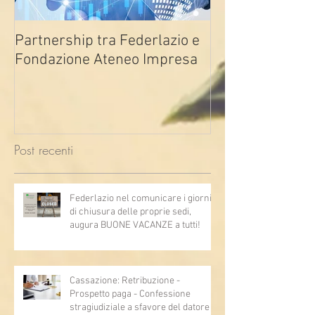
Partnership tra Federlazio e
Fondo di contra
Fondazione Ateneo Impresa
deindustrializza
2026
Post recenti
Federlazio nel comunicare i giorni
di chiusura delle proprie sedi,
augura BUONE VACANZE a tutti!
Cassazione: Retribuzione -
Prospetto paga - Confessione
stragiudiziale a sfavore del datore di