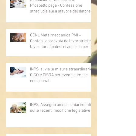
Prospetto paga - Confessione
stragiudiziale a sfavore del datore di
lavoro - Prova legale - Sussiste. (Cc,
articoli 1362, 2697, 2730, 2732, 2734
e 2735)
CCNL Metalmeccanica PMI –
Confapi: approvata da lavoratrici e
lavoratori l’ipotesi di accordo per il
rinnovo del CCNL
INPS: al via le misure straordinarie
CIGO e CISOA per eventi climatici
eccezionali
INPS: Assegno unico – chiarimenti
sulle recenti modifiche legislative