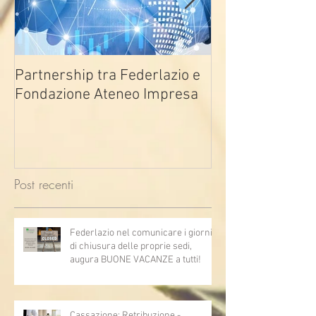
Partnership tra Federlazio e
Fondo di contra
Fondazione Ateneo Impresa
deindustrializza
2026
Post recenti
Federlazio nel comunicare i giorni
di chiusura delle proprie sedi,
augura BUONE VACANZE a tutti!
Cassazione: Retribuzione -