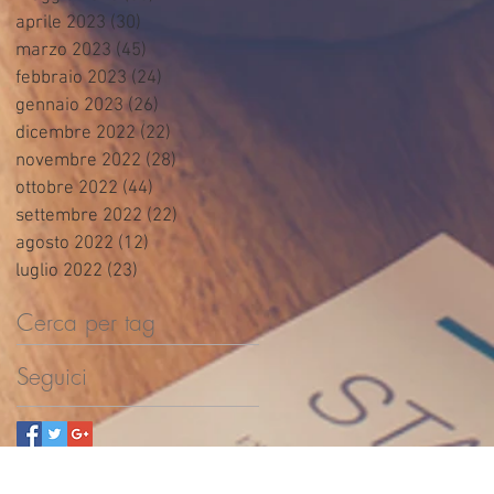
aprile 2023
(30)
30 post
marzo 2023
(45)
45 post
febbraio 2023
(24)
24 post
gennaio 2023
(26)
26 post
dicembre 2022
(22)
22 post
novembre 2022
(28)
28 post
ottobre 2022
(44)
44 post
settembre 2022
(22)
22 post
agosto 2022
(12)
12 post
luglio 2022
(23)
23 post
Cerca per tag
Seguici