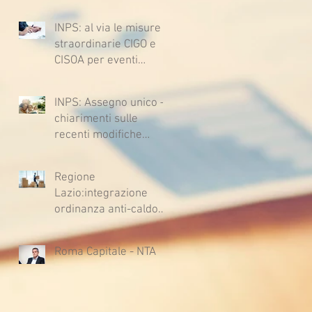
lavoratrici e lavoratori
1362, 2697, 2730,
l’ipotesi di accordo per
2732, 2734 e 2735)
INPS: al via le misure
il rinnovo del CCNL
straordinarie CIGO e
CISOA per eventi
climatici eccezionali
INPS: Assegno unico –
chiarimenti sulle
recenti modifiche
legislative
Regione
Lazio:integrazione
ordinanza anti-caldo
per l'estate 2026
Roma Capitale - NTA