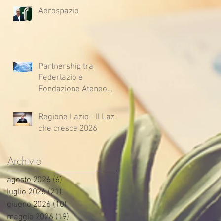
Aerospazio
Partnership tra
Federlazio e
Fondazione Ateneo
Impresa
Regione Lazio - Il Lazio
che cresce 2026
Archivio
agosto 2026
(6)
6 post
luglio 2026
(21)
21 post
giugno 2026
(10)
10 post
maggio 2026
(19)
19 post