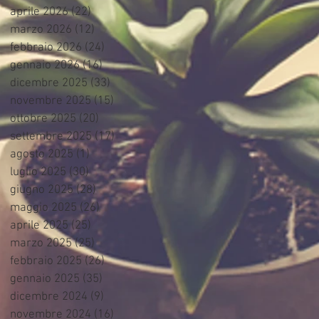
aprile 2026
(22)
22 post
marzo 2026
(12)
12 post
febbraio 2026
(24)
24 post
gennaio 2026
(16)
16 post
dicembre 2025
(33)
33 post
novembre 2025
(15)
15 post
ottobre 2025
(20)
20 post
settembre 2025
(17)
17 post
agosto 2025
(1)
1 post
luglio 2025
(30)
30 post
giugno 2025
(28)
28 post
maggio 2025
(26)
26 post
aprile 2025
(25)
25 post
marzo 2025
(25)
25 post
febbraio 2025
(26)
26 post
gennaio 2025
(35)
35 post
dicembre 2024
(9)
9 post
novembre 2024
(16)
16 post