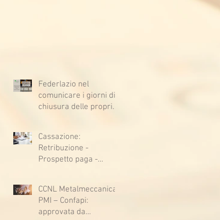
Federlazio nel
comunicare i giorni di
chiusura delle proprie
sedi, augura BUONE
VACANZE a tutti!
Cassazione:
Retribuzione -
Prospetto paga -
Confessione
stragiudiziale a
CCNL Metalmeccanica
sfavore del datore di
PMI – Confapi:
lavoro - Prova legale -
approvata da
Sussiste. (Cc, articoli