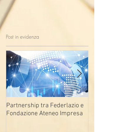
Post in evidenza
Partnership tra Federlazio e
Fondo di contra
Fondazione Ateneo Impresa
deindustrializza
2026