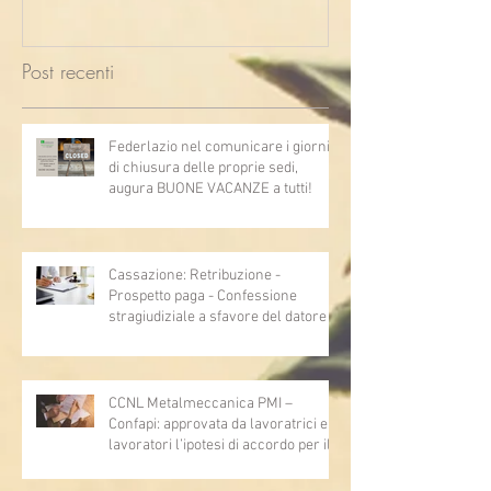
Post recenti
Federlazio nel comunicare i giorni
di chiusura delle proprie sedi,
augura BUONE VACANZE a tutti!
Cassazione: Retribuzione -
Prospetto paga - Confessione
stragiudiziale a sfavore del datore di
lavoro - Prova legale - Sussiste. (Cc,
articoli 1362, 2697, 2730, 2732, 2734
e 2735)
CCNL Metalmeccanica PMI –
Confapi: approvata da lavoratrici e
lavoratori l’ipotesi di accordo per il
rinnovo del CCNL