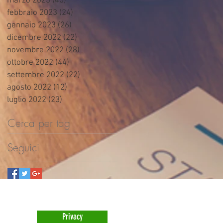
marzo 2023
(45)
45 post
febbraio 2023
(24)
24 post
gennaio 2023
(26)
26 post
dicembre 2022
(22)
22 post
novembre 2022
(28)
28 post
ottobre 2022
(44)
44 post
settembre 2022
(22)
22 post
agosto 2022
(12)
12 post
luglio 2022
(23)
23 post
Cerca per tag
Seguici
Privacy