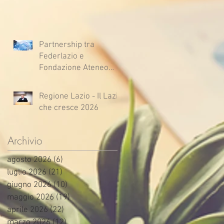
Partnership tra
Federlazio e
Fondazione Ateneo
Impresa
Regione Lazio - Il Lazio
che cresce 2026
Archivio
agosto 2026
(6)
6 post
luglio 2026
(21)
21 post
giugno 2026
(10)
10 post
maggio 2026
(19)
19 post
aprile 2026
(22)
22 post
marzo 2026
(12)
12 post