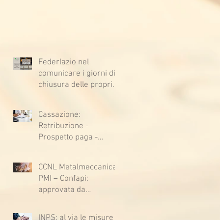
Federlazio nel
comunicare i giorni di
chiusura delle proprie
sedi, augura BUONE
VACANZE a tutti!
Cassazione:
Retribuzione -
Prospetto paga -
Confessione
stragiudiziale a
CCNL Metalmeccanica
sfavore del datore di
PMI – Confapi:
lavoro - Prova legale -
approvata da
Sussiste. (Cc, articoli
lavoratrici e lavoratori
1362, 2697, 2730,
l’ipotesi di accordo per
2732, 2734 e 2735)
INPS: al via le misure