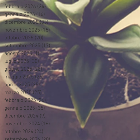
febbraio 2026
(24)
24 post
gennaio 2026
(16)
16 post
dicembre 2025
(33)
33 post
novembre 2025
(15)
15 post
ottobre 2025
(20)
20 post
settembre 2025
(17)
17 post
agosto 2025
(1)
1 post
luglio 2025
(30)
30 post
giugno 2025
(28)
28 post
maggio 2025
(26)
26 post
aprile 2025
(25)
25 post
marzo 2025
(25)
25 post
febbraio 2025
(26)
26 post
gennaio 2025
(35)
35 post
dicembre 2024
(9)
9 post
novembre 2024
(16)
16 post
ottobre 2024
(24)
24 post
settembre 2024
(20)
20 post