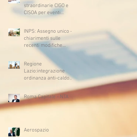
il rinnovo del CCNL
straordinarie CIGO e
CISOA per eventi
climatici eccezionali
INPS: Assegno unico –
chiarimenti sulle
recenti modifiche
legislative
Regione
Lazio:integrazione
ordinanza anti-caldo
per l'estate 2026
Roma Capitale - NTA
Aerospazio