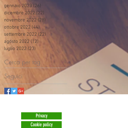
gennaio 2023
(26)
26 post
dicembre 2022
(22)
22 post
novembre 2022
(28)
28 post
ottobre 2022
(44)
44 post
settembre 2022
(22)
22 post
agosto 2022
(12)
12 post
luglio 2022
(23)
23 post
Cerca per tag
Seguici
Privacy
Cookie policy