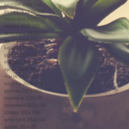
gennaio 2026
(16)
16 post
dicembre 2025
(33)
33 post
novembre 2025
(15)
15 post
ottobre 2025
(20)
20 post
settembre 2025
(17)
17 post
agosto 2025
(1)
1 post
luglio 2025
(30)
30 post
giugno 2025
(28)
28 post
maggio 2025
(26)
26 post
aprile 2025
(25)
25 post
marzo 2025
(25)
25 post
febbraio 2025
(26)
26 post
gennaio 2025
(35)
35 post
dicembre 2024
(9)
9 post
novembre 2024
(16)
16 post
ottobre 2024
(24)
24 post
settembre 2024
(20)
20 post
agosto 2024
(8)
8 post