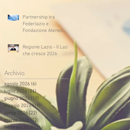
Partnership tra
Federlazio e
Fondazione Ateneo
Impresa
Regione Lazio - Il Lazio
che cresce 2026
Archivio
agosto 2026
(6)
6 post
luglio 2026
(21)
21 post
giugno 2026
(10)
10 post
maggio 2026
(19)
19 post
aprile 2026
(22)
22 post
marzo 2026
(12)
12 post
febbraio 2026
(24)
24 post