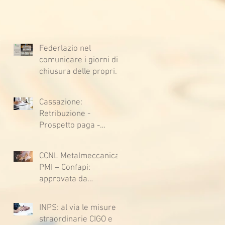
Federlazio nel
comunicare i giorni di
chiusura delle proprie
sedi, augura BUONE
VACANZE a tutti!
Cassazione:
Retribuzione -
Prospetto paga -
Confessione
stragiudiziale a
CCNL Metalmeccanica
sfavore del datore di
PMI – Confapi:
lavoro - Prova legale -
approvata da
Sussiste. (Cc, articoli
lavoratrici e lavoratori
1362, 2697, 2730,
l’ipotesi di accordo per
2732, 2734 e 2735)
INPS: al via le misure
il rinnovo del CCNL
straordinarie CIGO e