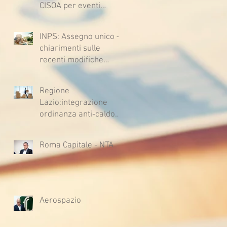
CISOA per eventi
climatici eccezionali
INPS: Assegno unico –
chiarimenti sulle
recenti modifiche
legislative
Regione
Lazio:integrazione
ordinanza anti-caldo
per l'estate 2026
Roma Capitale - NTA
Aerospazio