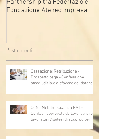
Partnership tra Federlazio e
Fondo di contra
Fondazione Ateneo Impresa
deindustrializza
2026
Post recenti
Cassazione: Retribuzione -
Prospetto paga - Confessione
stragiudiziale a sfavore del datore di
lavoro - Prova legale - Sussiste. (Cc,
articoli 1362, 2697, 2730, 2732, 2734
e 2735)
CCNL Metalmeccanica PMI –
Confapi: approvata da lavoratrici e
lavoratori l’ipotesi di accordo per il
rinnovo del CCNL