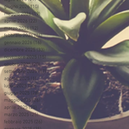
giugno 2026
(10)
10 post
maggio 2026
(19)
19 post
aprile 2026
(22)
22 post
marzo 2026
(12)
12 post
febbraio 2026
(24)
24 post
gennaio 2026
(16)
16 post
dicembre 2025
(33)
33 post
novembre 2025
(15)
15 post
ottobre 2025
(20)
20 post
settembre 2025
(17)
17 post
agosto 2025
(1)
1 post
luglio 2025
(30)
30 post
giugno 2025
(28)
28 post
maggio 2025
(26)
26 post
aprile 2025
(25)
25 post
marzo 2025
(25)
25 post
febbraio 2025
(26)
26 post