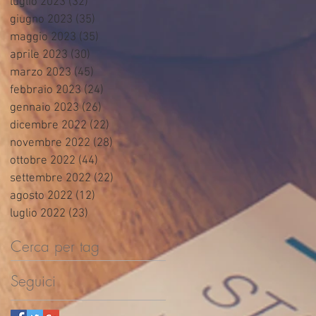
luglio 2023
(32)
32 post
giugno 2023
(35)
35 post
maggio 2023
(35)
35 post
aprile 2023
(30)
30 post
marzo 2023
(45)
45 post
febbraio 2023
(24)
24 post
gennaio 2023
(26)
26 post
dicembre 2022
(22)
22 post
novembre 2022
(28)
28 post
ottobre 2022
(44)
44 post
settembre 2022
(22)
22 post
agosto 2022
(12)
12 post
luglio 2022
(23)
23 post
Cerca per tag
Seguici