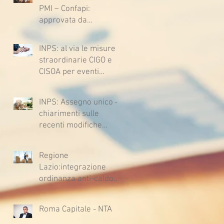
sfavore del datore di
PMI – Confapi:
lavoro - Prova legale -
approvata da
Sussiste. (Cc, articoli
lavoratrici e lavoratori
1362, 2697, 2730,
l’ipotesi di accordo per
2732, 2734 e 2735)
INPS: al via le misure
il rinnovo del CCNL
straordinarie CIGO e
CISOA per eventi
climatici eccezionali
INPS: Assegno unico –
chiarimenti sulle
recenti modifiche
legislative
Regione
Lazio:integrazione
ordinanza anti-caldo
per l'estate 2026
Roma Capitale - NTA