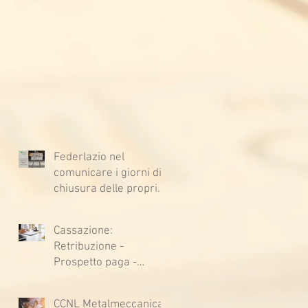
Federlazio nel
comunicare i giorni di
chiusura delle proprie
sedi, augura BUONE
VACANZE a tutti!
Cassazione:
Retribuzione -
Prospetto paga -
Confessione
stragiudiziale a
CCNL Metalmeccanica