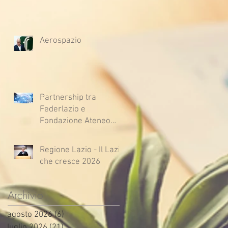
Aerospazio
Partnership tra
Federlazio e
Fondazione Ateneo
Impresa
Regione Lazio - Il Lazio
che cresce 2026
Archivio
agosto 2026
(6)
6 post
luglio 2026
(21)
21 post