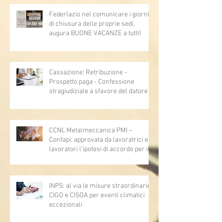
Federlazio nel comunicare i giorni
di chiusura delle proprie sedi,
augura BUONE VACANZE a tutti!
Cassazione: Retribuzione -
Prospetto paga - Confessione
stragiudiziale a sfavore del datore di
lavoro - Prova legale - Sussiste. (Cc,
articoli 1362, 2697, 2730, 2732, 2734
e 2735)
CCNL Metalmeccanica PMI –
Confapi: approvata da lavoratrici e
lavoratori l’ipotesi di accordo per il
rinnovo del CCNL
INPS: al via le misure straordinarie
CIGO e CISOA per eventi climatici
eccezionali