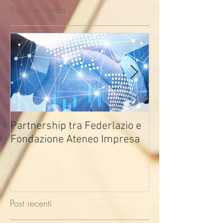
Post in evidenza
Partnership tra Federlazio e
Fondo di contra
Fondazione Ateneo Impresa
deindustrializza
2026
Post recenti