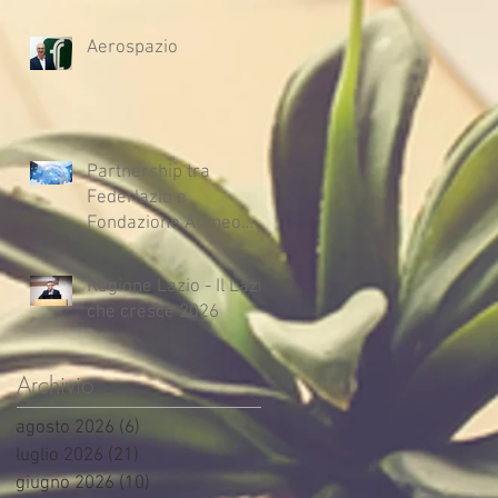
Aerospazio
Partnership tra
Federlazio e
Fondazione Ateneo
Impresa
Regione Lazio - Il Lazio
che cresce 2026
Archivio
agosto 2026
(6)
6 post
luglio 2026
(21)
21 post
giugno 2026
(10)
10 post