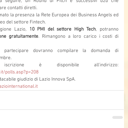
, a seguire, un Round di Pitch e successivi b2b che 
e contatti diretti.  
ermato la presenza la Rete Europea dei Business Angels ed 
eo del settore Fintech.
gione Lazio, 
10 PMI del settore High Tech
, potranno 
ione gratuitamente
. Rimangono a loro carico i costi di 
 partecipare dovranno compilare la domanda di 
embre.
Il modulo di iscrizione è disponibile all'indirizzo: 
.it/polls.asp?p=208
acabile giudizio di Lazio Innova SpA.
ziointernational.it