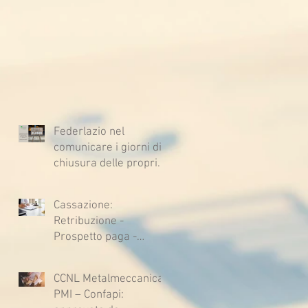
Federlazio nel
comunicare i giorni di
chiusura delle proprie
sedi, augura BUONE
VACANZE a tutti!
Cassazione:
Retribuzione -
Prospetto paga -
Confessione
stragiudiziale a
CCNL Metalmeccanica
sfavore del datore di
PMI – Confapi:
lavoro - Prova legale -