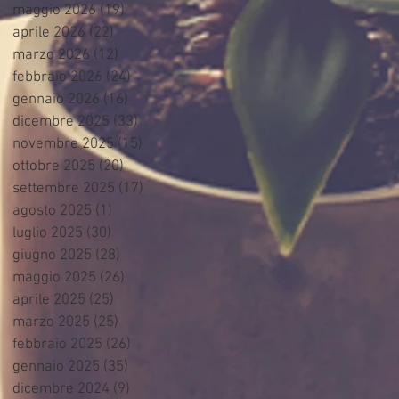
maggio 2026
(19)
19 post
aprile 2026
(22)
22 post
marzo 2026
(12)
12 post
febbraio 2026
(24)
24 post
gennaio 2026
(16)
16 post
dicembre 2025
(33)
33 post
novembre 2025
(15)
15 post
ottobre 2025
(20)
20 post
settembre 2025
(17)
17 post
agosto 2025
(1)
1 post
luglio 2025
(30)
30 post
giugno 2025
(28)
28 post
maggio 2025
(26)
26 post
aprile 2025
(25)
25 post
marzo 2025
(25)
25 post
febbraio 2025
(26)
26 post
gennaio 2025
(35)
35 post
dicembre 2024
(9)
9 post