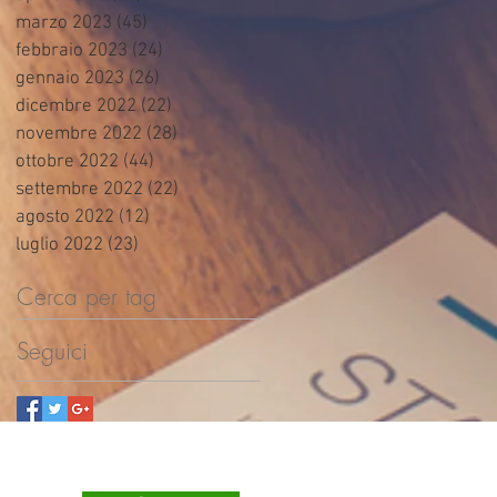
marzo 2023
(45)
45 post
febbraio 2023
(24)
24 post
gennaio 2023
(26)
26 post
dicembre 2022
(22)
22 post
novembre 2022
(28)
28 post
ottobre 2022
(44)
44 post
settembre 2022
(22)
22 post
agosto 2022
(12)
12 post
luglio 2022
(23)
23 post
Cerca per tag
Seguici