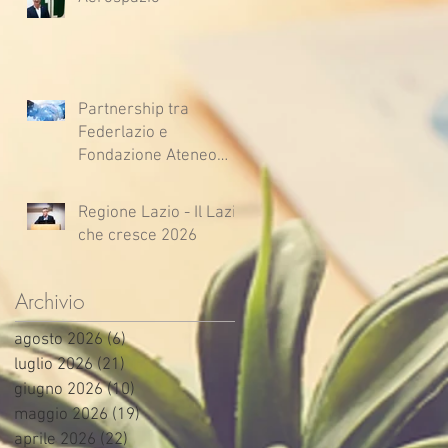
Partnership tra
Federlazio e
Fondazione Ateneo
Impresa
Regione Lazio - Il Lazio
che cresce 2026
Archivio
agosto 2026
(6)
6 post
luglio 2026
(21)
21 post
giugno 2026
(10)
10 post
maggio 2026
(19)
19 post
aprile 2026
(22)
22 post