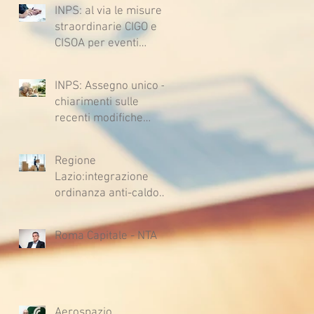
l’ipotesi di accordo per
2732, 2734 e 2735)
INPS: al via le misure
il rinnovo del CCNL
straordinarie CIGO e
CISOA per eventi
climatici eccezionali
INPS: Assegno unico –
chiarimenti sulle
recenti modifiche
legislative
Regione
Lazio:integrazione
ordinanza anti-caldo
per l'estate 2026
Roma Capitale - NTA
Aerospazio