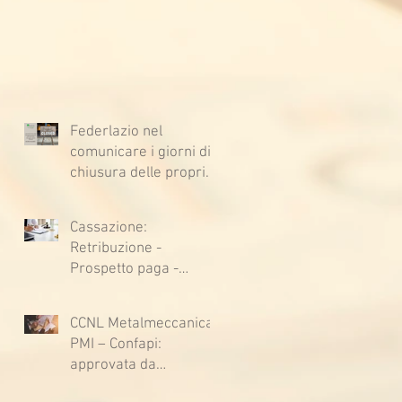
Federlazio nel
comunicare i giorni di
chiusura delle proprie
sedi, augura BUONE
VACANZE a tutti!
Cassazione:
Retribuzione -
Prospetto paga -
Confessione
stragiudiziale a
CCNL Metalmeccanica
sfavore del datore di
PMI – Confapi:
lavoro - Prova legale -
approvata da
Sussiste. (Cc, articoli
lavoratrici e lavoratori
1362, 2697, 2730,