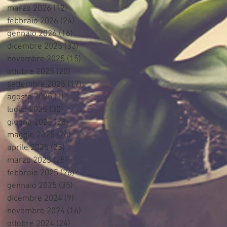
marzo 2026
(12)
12 post
febbraio 2026
(24)
24 post
gennaio 2026
(16)
16 post
dicembre 2025
(33)
33 post
novembre 2025
(15)
15 post
ottobre 2025
(20)
20 post
settembre 2025
(17)
17 post
agosto 2025
(1)
1 post
luglio 2025
(30)
30 post
giugno 2025
(28)
28 post
maggio 2025
(26)
26 post
aprile 2025
(25)
25 post
marzo 2025
(25)
25 post
febbraio 2025
(26)
26 post
gennaio 2025
(35)
35 post
dicembre 2024
(9)
9 post
novembre 2024
(16)
16 post
ottobre 2024
(24)
24 post