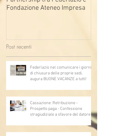
Fondazione Ateneo Impresa
deindustrializza
2026
Post recenti
Federlazio nel comunicare i giorni
di chiusura delle proprie sedi,
augura BUONE VACANZE a tutti!
Cassazione: Retribuzione -
Prospetto paga - Confessione
stragiudiziale a sfavore del datore di
lavoro - Prova legale - Sussiste. (Cc,
articoli 1362, 2697, 2730, 2732, 2734
e 2735)