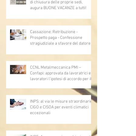
di chiusura delle proprie sedi,
augura BUONE VACANZE a tutti!
Cassazione: Retribuzione -
Prospetto paga - Confessione
stragiudiziale a sfavore del datore di
lavoro - Prova legale - Sussiste. (Cc,
articoli 1362, 2697, 2730, 2732, 2734
e 2735)
CCNL Metalmeccanica PMI –
Confapi: approvata da lavoratrici e
lavoratori l’ipotesi di accordo per il
rinnovo del CCNL
INPS: al via le misure straordinarie
CIGO e CISOA per eventi climatici
eccezionali