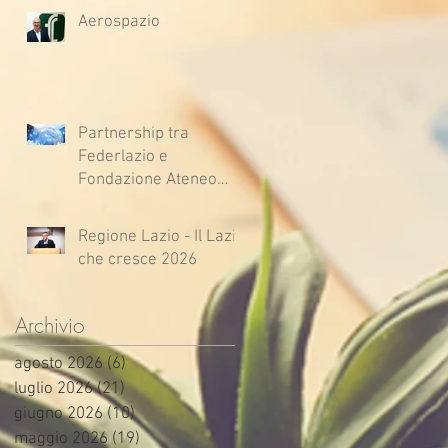
Aerospazio
Partnership tra
Federlazio e
Fondazione Ateneo
Impresa
Regione Lazio - Il Lazio
che cresce 2026
Archivio
agosto 2026
(6)
6 post
luglio 2026
(21)
21 post
giugno 2026
(10)
10 post
maggio 2026
(19)
19 post