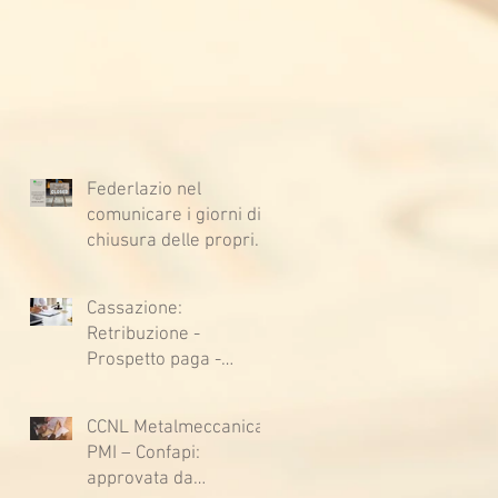
Federlazio nel
comunicare i giorni di
chiusura delle proprie
sedi, augura BUONE
VACANZE a tutti!
Cassazione:
Retribuzione -
Prospetto paga -
Confessione
stragiudiziale a
CCNL Metalmeccanica
sfavore del datore di
PMI – Confapi:
lavoro - Prova legale -
approvata da
Sussiste. (Cc, articoli