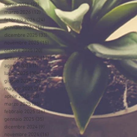
aprile 2026
(22)
22 post
marzo 2026
(12)
12 post
febbraio 2026
(24)
24 post
gennaio 2026
(16)
16 post
dicembre 2025
(33)
33 post
novembre 2025
(15)
15 post
ottobre 2025
(20)
20 post
settembre 2025
(17)
17 post
agosto 2025
(1)
1 post
luglio 2025
(30)
30 post
giugno 2025
(28)
28 post
maggio 2025
(26)
26 post
aprile 2025
(25)
25 post
marzo 2025
(25)
25 post
febbraio 2025
(26)
26 post
gennaio 2025
(35)
35 post
dicembre 2024
(9)
9 post
novembre 2024
(16)
16 post