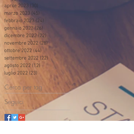
aprile 2023
(30)
30 post
marzo 2023
(45)
45 post
febbraio 2023
(24)
24 post
gennaio 2023
(26)
26 post
dicembre 2022
(22)
22 post
novembre 2022
(28)
28 post
ottobre 2022
(44)
44 post
settembre 2022
(22)
22 post
agosto 2022
(12)
12 post
luglio 2022
(23)
23 post
Cerca per tag
Seguici