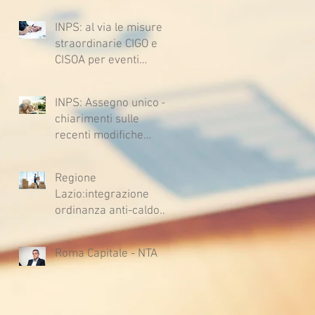
lavoratrici e lavoratori
1362, 2697, 2730,
l’ipotesi di accordo per
2732, 2734 e 2735)
INPS: al via le misure
il rinnovo del CCNL
straordinarie CIGO e
CISOA per eventi
climatici eccezionali
INPS: Assegno unico –
chiarimenti sulle
recenti modifiche
legislative
Regione
Lazio:integrazione
ordinanza anti-caldo
per l'estate 2026
Roma Capitale - NTA