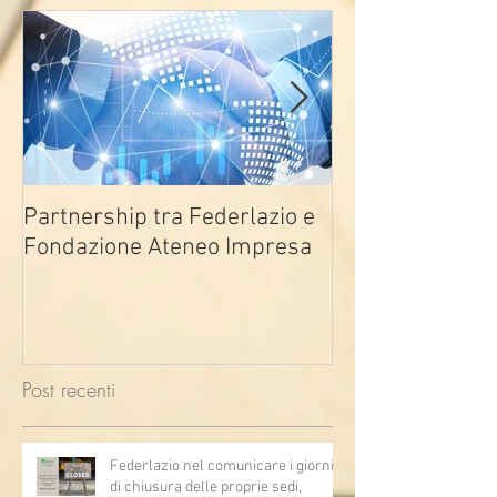
Partnership tra Federlazio e
Fondo di contra
Fondazione Ateneo Impresa
deindustrializza
2026
Post recenti
Federlazio nel comunicare i giorni
di chiusura delle proprie sedi,