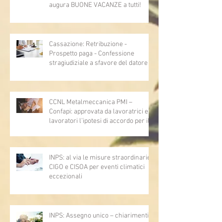
augura BUONE VACANZE a tutti!
Cassazione: Retribuzione -
Prospetto paga - Confessione
stragiudiziale a sfavore del datore di
lavoro - Prova legale - Sussiste. (Cc,
articoli 1362, 2697, 2730, 2732, 2734
e 2735)
CCNL Metalmeccanica PMI –
Confapi: approvata da lavoratrici e
lavoratori l’ipotesi di accordo per il
rinnovo del CCNL
INPS: al via le misure straordinarie
CIGO e CISOA per eventi climatici
eccezionali
INPS: Assegno unico – chiarimenti