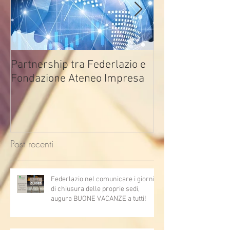
Partnership tra Federlazio e
Fondo di contra
Fondazione Ateneo Impresa
deindustrializza
2026
Post recenti
Federlazio nel comunicare i giorni
di chiusura delle proprie sedi,
augura BUONE VACANZE a tutti!