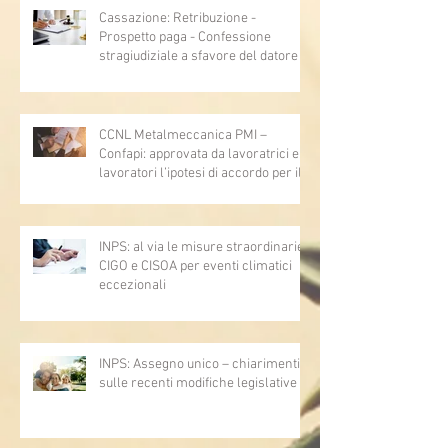
Cassazione: Retribuzione -
Prospetto paga - Confessione
stragiudiziale a sfavore del datore di
lavoro - Prova legale - Sussiste. (Cc,
articoli 1362, 2697, 2730, 2732, 2734
e 2735)
CCNL Metalmeccanica PMI –
Confapi: approvata da lavoratrici e
lavoratori l’ipotesi di accordo per il
rinnovo del CCNL
INPS: al via le misure straordinarie
CIGO e CISOA per eventi climatici
eccezionali
INPS: Assegno unico – chiarimenti
sulle recenti modifiche legislative