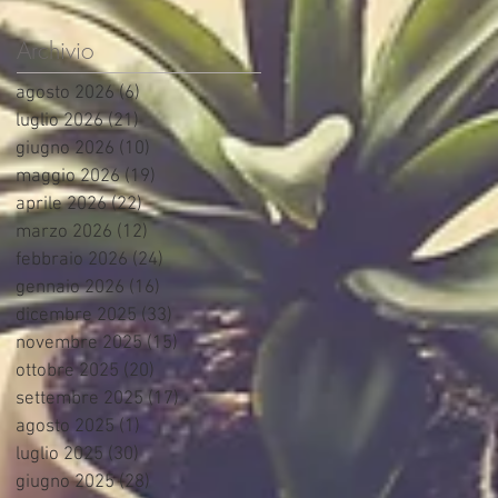
Archivio
agosto 2026
(6)
6 post
luglio 2026
(21)
21 post
giugno 2026
(10)
10 post
maggio 2026
(19)
19 post
aprile 2026
(22)
22 post
marzo 2026
(12)
12 post
febbraio 2026
(24)
24 post
gennaio 2026
(16)
16 post
dicembre 2025
(33)
33 post
novembre 2025
(15)
15 post
ottobre 2025
(20)
20 post
settembre 2025
(17)
17 post
agosto 2025
(1)
1 post
luglio 2025
(30)
30 post
giugno 2025
(28)
28 post