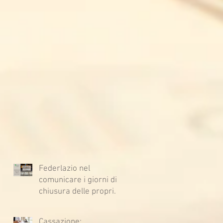
Federlazio nel
comunicare i giorni di
chiusura delle proprie
sedi, augura BUONE
VACANZE a tutti!
Cassazione: