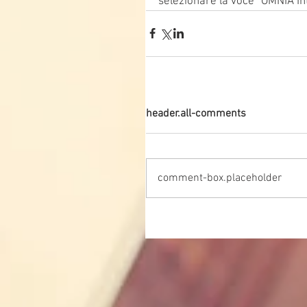
selezionare la voce “OMNIA Int
header.all-comments
comment-box.placeholder