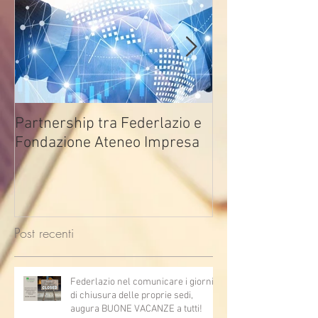
Partnership tra Federlazio e
Fondo di contra
Fondazione Ateneo Impresa
deindustrializza
2026
Post recenti
Federlazio nel comunicare i giorni
di chiusura delle proprie sedi,
augura BUONE VACANZE a tutti!