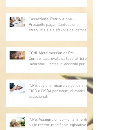
Cassazione: Retribuzione -
Prospetto paga - Confessione
stragiudiziale a sfavore del datore di
lavoro - Prova legale - Sussiste. (Cc,
articoli 1362, 2697, 2730, 2732, 2734
e 2735)
CCNL Metalmeccanica PMI –
Confapi: approvata da lavoratrici e
lavoratori l’ipotesi di accordo per il
rinnovo del CCNL
INPS: al via le misure straordinarie
CIGO e CISOA per eventi climatici
eccezionali
INPS: Assegno unico – chiarimenti
sulle recenti modifiche legislative