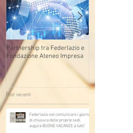
Partnership tra Federlazio e
Fondo di contra
Fondazione Ateneo Impresa
deindustrializza
2026
Post recenti
Federlazio nel comunicare i giorni
di chiusura delle proprie sedi,
augura BUONE VACANZE a tutti!