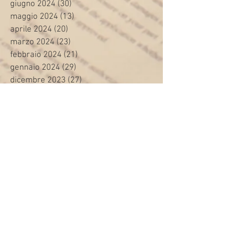
giugno 2024
(30)
30 post
maggio 2024
(13)
13 post
aprile 2024
(20)
20 post
marzo 2024
(23)
23 post
febbraio 2024
(21)
21 post
gennaio 2024
(29)
29 post
dicembre 2023
(27)
27 post
novembre 2023
(20)
20 post
ottobre 2023
(31)
31 post
settembre 2023
(31)
31 post
agosto 2023
(12)
12 post
luglio 2023
(32)
32 post
giugno 2023
(35)
35 post
maggio 2023
(35)
35 post
aprile 2023
(30)
30 post
marzo 2023
(45)
45 post
febbraio 2023
(24)
24 post
gennaio 2023
(26)
26 post