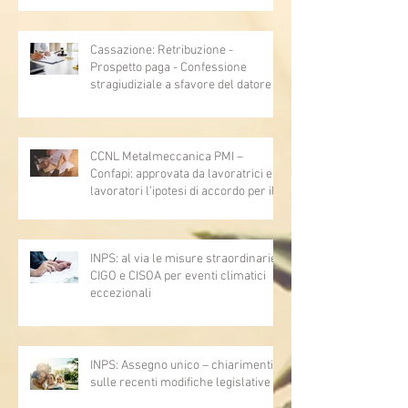
Cassazione: Retribuzione -
Prospetto paga - Confessione
stragiudiziale a sfavore del datore di
lavoro - Prova legale - Sussiste. (Cc,
articoli 1362, 2697, 2730, 2732, 2734
e 2735)
CCNL Metalmeccanica PMI –
Confapi: approvata da lavoratrici e
lavoratori l’ipotesi di accordo per il
rinnovo del CCNL
INPS: al via le misure straordinarie
CIGO e CISOA per eventi climatici
eccezionali
INPS: Assegno unico – chiarimenti
sulle recenti modifiche legislative