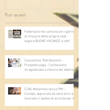
Post recenti
Federlazio nel comunicare i giorni
di chiusura delle proprie sedi,
augura BUONE VACANZE a tutti!
Cassazione: Retribuzione -
Prospetto paga - Confessione
stragiudiziale a sfavore del datore di
lavoro - Prova legale - Sussiste. (Cc,
articoli 1362, 2697, 2730, 2732, 2734
e 2735)
CCNL Metalmeccanica PMI –
Confapi: approvata da lavoratrici e
lavoratori l’ipotesi di accordo per il
rinnovo del CCNL