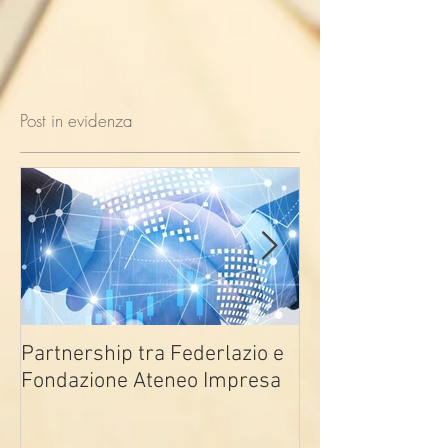
Post in evidenza
Partnership tra Federlazio e
Fondo di contra
Fondazione Ateneo Impresa
deindustrializza
2026