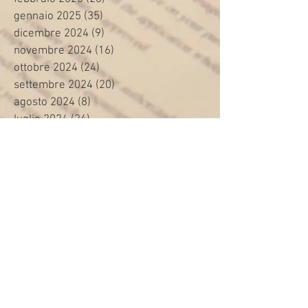
gennaio 2025
(35)
35 post
dicembre 2024
(9)
9 post
novembre 2024
(16)
16 post
ottobre 2024
(24)
24 post
settembre 2024
(20)
20 post
agosto 2024
(8)
8 post
luglio 2024
(24)
24 post
giugno 2024
(30)
30 post
maggio 2024
(13)
13 post
aprile 2024
(20)
20 post
marzo 2024
(23)
23 post
febbraio 2024
(21)
21 post
gennaio 2024
(29)
29 post
dicembre 2023
(27)
27 post
novembre 2023
(20)
20 post
ottobre 2023
(31)
31 post
settembre 2023
(31)
31 post