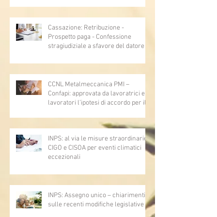
Cassazione: Retribuzione -
Prospetto paga - Confessione
stragiudiziale a sfavore del datore di
lavoro - Prova legale - Sussiste. (Cc,
articoli 1362, 2697, 2730, 2732, 2734
e 2735)
CCNL Metalmeccanica PMI –
Confapi: approvata da lavoratrici e
lavoratori l’ipotesi di accordo per il
rinnovo del CCNL
INPS: al via le misure straordinarie
CIGO e CISOA per eventi climatici
eccezionali
INPS: Assegno unico – chiarimenti
sulle recenti modifiche legislative