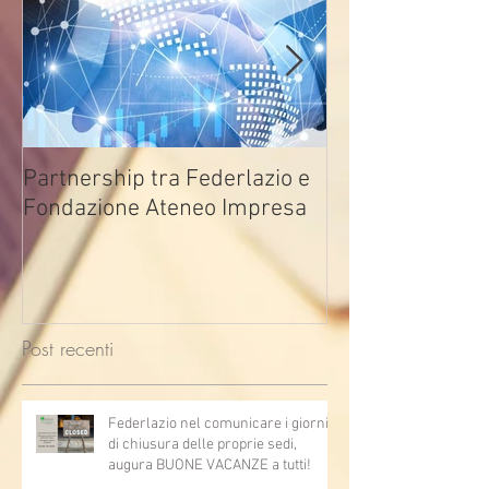
Partnership tra Federlazio e
Fondo di contra
Fondazione Ateneo Impresa
deindustrializza
2026
Post recenti
Federlazio nel comunicare i giorni
di chiusura delle proprie sedi,
augura BUONE VACANZE a tutti!