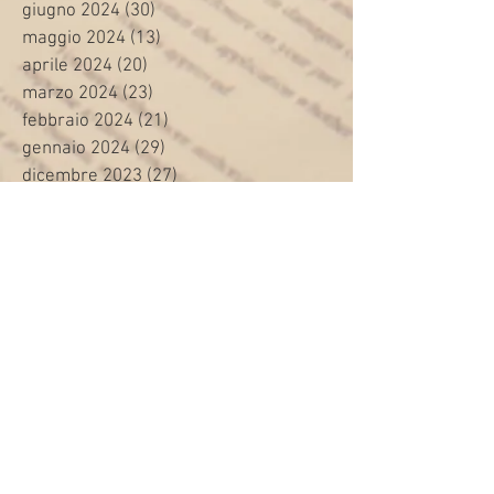
giugno 2024
(30)
30 post
maggio 2024
(13)
13 post
aprile 2024
(20)
20 post
marzo 2024
(23)
23 post
febbraio 2024
(21)
21 post
gennaio 2024
(29)
29 post
dicembre 2023
(27)
27 post
novembre 2023
(20)
20 post
ottobre 2023
(31)
31 post
settembre 2023
(31)
31 post
agosto 2023
(12)
12 post
luglio 2023
(32)
32 post
giugno 2023
(35)
35 post
maggio 2023
(35)
35 post
aprile 2023
(30)
30 post
marzo 2023
(45)
45 post
febbraio 2023
(24)
24 post
gennaio 2023
(26)
26 post