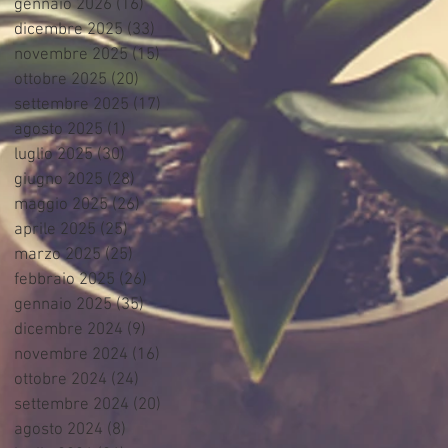
gennaio 2026
(16)
16 post
dicembre 2025
(33)
33 post
novembre 2025
(15)
15 post
ottobre 2025
(20)
20 post
settembre 2025
(17)
17 post
agosto 2025
(1)
1 post
luglio 2025
(30)
30 post
giugno 2025
(28)
28 post
maggio 2025
(26)
26 post
aprile 2025
(25)
25 post
marzo 2025
(25)
25 post
febbraio 2025
(26)
26 post
gennaio 2025
(35)
35 post
dicembre 2024
(9)
9 post
novembre 2024
(16)
16 post
ottobre 2024
(24)
24 post
settembre 2024
(20)
20 post
agosto 2024
(8)
8 post