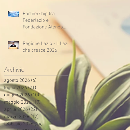
Partnership tra
Federlazio e
Fondazione Ateneo
Impresa
Regione Lazio - Il Lazio
che cresce 2026
Archivio
agosto 2026
(6)
6 post
luglio 2026
(21)
21 post
giugno 2026
(10)
10 post
maggio 2026
(19)
19 post
aprile 2026
(22)
22 post
marzo 2026
(12)
12 post
febbraio 2026
(24)
24 post