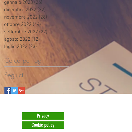
gennaio 2023
(26)
26 post
dicembre 2022
(22)
22 post
novembre 2022
(28)
28 post
ottobre 2022
(44)
44 post
settembre 2022
(22)
22 post
agosto 2022
(12)
12 post
luglio 2022
(23)
23 post
Cerca per tag
Seguici
Privacy
Cookie policy