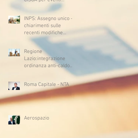
CISOA per eventi
climatici eccezionali
INPS: Assegno unico –
chiarimenti sulle
recenti modifiche
legislative
Regione
Lazio:integrazione
ordinanza anti-caldo
per l'estate 2026
Roma Capitale - NTA
Aerospazio