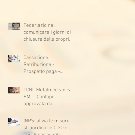
Federlazio nel
comunicare i giorni di
chiusura delle proprie
sedi, augura BUONE
VACANZE a tutti!
Cassazione:
Retribuzione -
Prospetto paga -
Confessione
stragiudiziale a
CCNL Metalmeccanica
sfavore del datore di
PMI – Confapi:
lavoro - Prova legale -
approvata da
Sussiste. (Cc, articoli
lavoratrici e lavoratori
1362, 2697, 2730,
l’ipotesi di accordo per
2732, 2734 e 2735)
INPS: al via le misure
il rinnovo del CCNL
straordinarie CIGO e