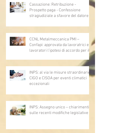
Cassazione: Retribuzione -
Prospetto paga - Confessione
stragiudiziale a sfavore del datore di
lavoro - Prova legale - Sussiste. (Cc,
articoli 1362, 2697, 2730, 2732, 2734
e 2735)
CCNL Metalmeccanica PMI –
Confapi: approvata da lavoratrici e
lavoratori l’ipotesi di accordo per il
rinnovo del CCNL
INPS: al via le misure straordinarie
CIGO e CISOA per eventi climatici
eccezionali
INPS: Assegno unico – chiarimenti
sulle recenti modifiche legislative