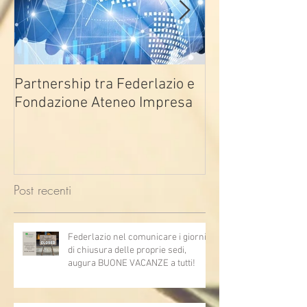
Partnership tra Federlazio e
Fondo di contra
Fondazione Ateneo Impresa
deindustrializza
2026
Post recenti
Federlazio nel comunicare i giorni
di chiusura delle proprie sedi,
augura BUONE VACANZE a tutti!