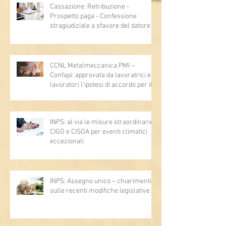
Cassazione: Retribuzione -
Prospetto paga - Confessione
stragiudiziale a sfavore del datore di
lavoro - Prova legale - Sussiste. (Cc,
articoli 1362, 2697, 2730, 2732, 2734
e 2735)
CCNL Metalmeccanica PMI –
Confapi: approvata da lavoratrici e
lavoratori l’ipotesi di accordo per il
rinnovo del CCNL
INPS: al via le misure straordinarie
CIGO e CISOA per eventi climatici
eccezionali
INPS: Assegno unico – chiarimenti
sulle recenti modifiche legislative