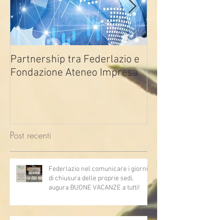
Partnership tra Federlazio e
Fondo di contra
Fondazione Ateneo Impresa
deindustrializza
2026
Post recenti
Federlazio nel comunicare i giorni
di chiusura delle proprie sedi,
augura BUONE VACANZE a tutti!