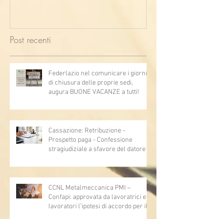
Post recenti
Federlazio nel comunicare i giorni
di chiusura delle proprie sedi,
augura BUONE VACANZE a tutti!
Cassazione: Retribuzione -
Prospetto paga - Confessione
stragiudiziale a sfavore del datore di
lavoro - Prova legale - Sussiste. (Cc,
articoli 1362, 2697, 2730, 2732, 2734
e 2735)
CCNL Metalmeccanica PMI –
Confapi: approvata da lavoratrici e
lavoratori l’ipotesi di accordo per il
rinnovo del CCNL