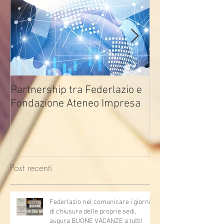
Partnership tra Federlazio e
Fondo di contra
Fondazione Ateneo Impresa
deindustrializza
2026
Post recenti
Federlazio nel comunicare i giorni
di chiusura delle proprie sedi,
augura BUONE VACANZE a tutti!