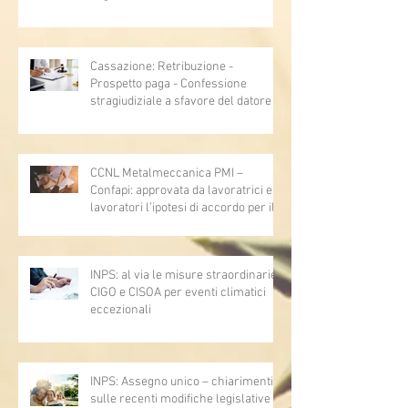
Cassazione: Retribuzione -
Prospetto paga - Confessione
stragiudiziale a sfavore del datore di
lavoro - Prova legale - Sussiste. (Cc,
articoli 1362, 2697, 2730, 2732, 2734
e 2735)
CCNL Metalmeccanica PMI –
Confapi: approvata da lavoratrici e
lavoratori l’ipotesi di accordo per il
rinnovo del CCNL
INPS: al via le misure straordinarie
CIGO e CISOA per eventi climatici
eccezionali
INPS: Assegno unico – chiarimenti
sulle recenti modifiche legislative