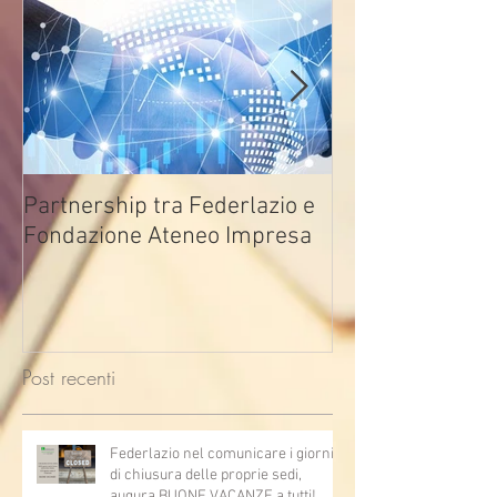
Partnership tra Federlazio e
Fondo di contra
Fondazione Ateneo Impresa
deindustrializza
2026
Post recenti
Federlazio nel comunicare i giorni
di chiusura delle proprie sedi,
augura BUONE VACANZE a tutti!