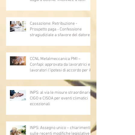
Cassazione: Retribuzione -
Prospetto paga - Confessione
stragiudiziale a sfavore del datore di
lavoro - Prova legale - Sussiste. (Cc,
articoli 1362, 2697, 2730, 2732, 2734
e 2735)
CCNL Metalmeccanica PMI –
Confapi: approvata da lavoratrici e
lavoratori l’ipotesi di accordo per il
rinnovo del CCNL
INPS: al via le misure straordinarie
CIGO e CISOA per eventi climatici
eccezionali
INPS: Assegno unico – chiarimenti
sulle recenti modifiche legislative