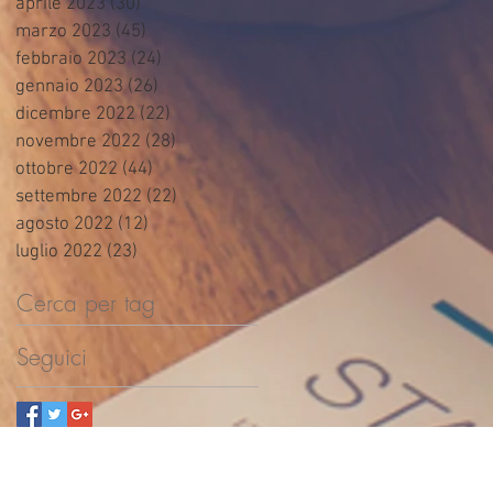
aprile 2023
(30)
30 post
marzo 2023
(45)
45 post
febbraio 2023
(24)
24 post
gennaio 2023
(26)
26 post
dicembre 2022
(22)
22 post
novembre 2022
(28)
28 post
ottobre 2022
(44)
44 post
settembre 2022
(22)
22 post
agosto 2022
(12)
12 post
luglio 2022
(23)
23 post
Cerca per tag
Seguici