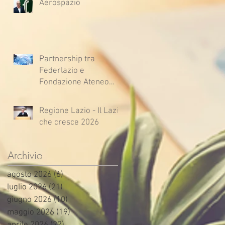
Aerospazio
Partnership tra
Federlazio e
Fondazione Ateneo
Impresa
Regione Lazio - Il Lazio
che cresce 2026
Archivio
agosto 2026
(6)
6 post
luglio 2026
(21)
21 post
giugno 2026
(10)
10 post
maggio 2026
(19)
19 post