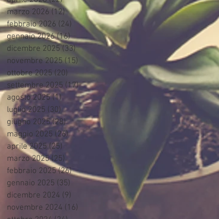
aprile 2026
(22)
22 post
marzo 2026
(12)
12 post
febbraio 2026
(24)
24 post
gennaio 2026
(16)
16 post
dicembre 2025
(33)
33 post
novembre 2025
(15)
15 post
ottobre 2025
(20)
20 post
settembre 2025
(17)
17 post
agosto 2025
(1)
1 post
luglio 2025
(30)
30 post
giugno 2025
(28)
28 post
maggio 2025
(26)
26 post
aprile 2025
(25)
25 post
marzo 2025
(25)
25 post
febbraio 2025
(26)
26 post
gennaio 2025
(35)
35 post
dicembre 2024
(9)
9 post
novembre 2024
(16)
16 post