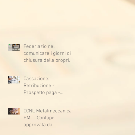
Federlazio nel
comunicare i giorni di
chiusura delle proprie
sedi, augura BUONE
VACANZE a tutti!
Cassazione:
Retribuzione -
Prospetto paga -
Confessione
stragiudiziale a
CCNL Metalmeccanica
sfavore del datore di
PMI – Confapi:
lavoro - Prova legale -
approvata da
Sussiste. (Cc, articoli
lavoratrici e lavoratori
1362, 2697, 2730,