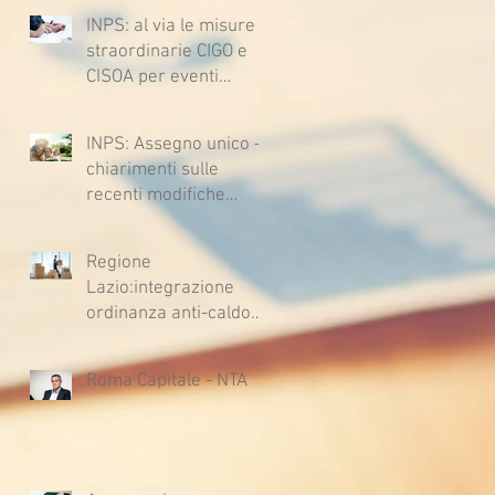
l’ipotesi di accordo per
2732, 2734 e 2735)
INPS: al via le misure
il rinnovo del CCNL
straordinarie CIGO e
CISOA per eventi
climatici eccezionali
INPS: Assegno unico –
chiarimenti sulle
recenti modifiche
legislative
Regione
Lazio:integrazione
ordinanza anti-caldo
per l'estate 2026
Roma Capitale - NTA