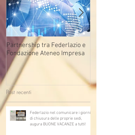
Partnership tra Federlazio e
Fondo di contra
Fondazione Ateneo Impresa
deindustrializza
2026
Post recenti
Federlazio nel comunicare i giorni
di chiusura delle proprie sedi,
augura BUONE VACANZE a tutti!