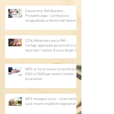
Cassazione: Retribuzione -
Prospetto paga - Confessione
stragiudiziale a sfavore del datore di
lavoro - Prova legale - Sussiste. (Cc,
articoli 1362, 2697, 2730, 2732, 2734
e 2735)
CCNL Metalmeccanica PMI –
Confapi: approvata da lavoratrici e
lavoratori l’ipotesi di accordo per il
rinnovo del CCNL
INPS: al via le misure straordinarie
CIGO e CISOA per eventi climatici
eccezionali
INPS: Assegno unico – chiarimenti
sulle recenti modifiche legislative