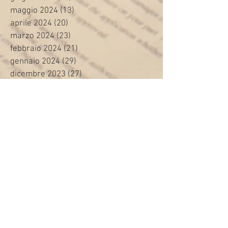
maggio 2024
(13)
13 post
aprile 2024
(20)
20 post
marzo 2024
(23)
23 post
febbraio 2024
(21)
21 post
gennaio 2024
(29)
29 post
dicembre 2023
(27)
27 post
novembre 2023
(20)
20 post
ottobre 2023
(31)
31 post
settembre 2023
(31)
31 post
agosto 2023
(12)
12 post
luglio 2023
(32)
32 post
giugno 2023
(35)
35 post
maggio 2023
(35)
35 post
aprile 2023
(30)
30 post
marzo 2023
(45)
45 post
febbraio 2023
(24)
24 post
gennaio 2023
(26)
26 post
dicembre 2022
(22)
22 post