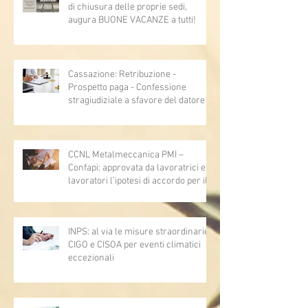
di chiusura delle proprie sedi,
augura BUONE VACANZE a tutti!
Cassazione: Retribuzione -
Prospetto paga - Confessione
stragiudiziale a sfavore del datore di
lavoro - Prova legale - Sussiste. (Cc,
articoli 1362, 2697, 2730, 2732, 2734
e 2735)
CCNL Metalmeccanica PMI –
Confapi: approvata da lavoratrici e
lavoratori l’ipotesi di accordo per il
rinnovo del CCNL
INPS: al via le misure straordinarie
CIGO e CISOA per eventi climatici
eccezionali