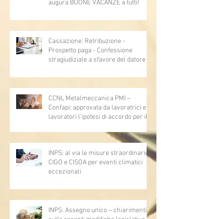
augura BUONE VACANZE a tutti!
Cassazione: Retribuzione -
Prospetto paga - Confessione
stragiudiziale a sfavore del datore di
lavoro - Prova legale - Sussiste. (Cc,
articoli 1362, 2697, 2730, 2732, 2734
e 2735)
CCNL Metalmeccanica PMI –
Confapi: approvata da lavoratrici e
lavoratori l’ipotesi di accordo per il
rinnovo del CCNL
INPS: al via le misure straordinarie
CIGO e CISOA per eventi climatici
eccezionali
INPS: Assegno unico – chiarimenti