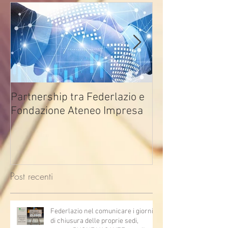
Partnership tra Federlazio e
Fondo di contra
Fondazione Ateneo Impresa
deindustrializza
2026
Post recenti
Federlazio nel comunicare i giorni
di chiusura delle proprie sedi,