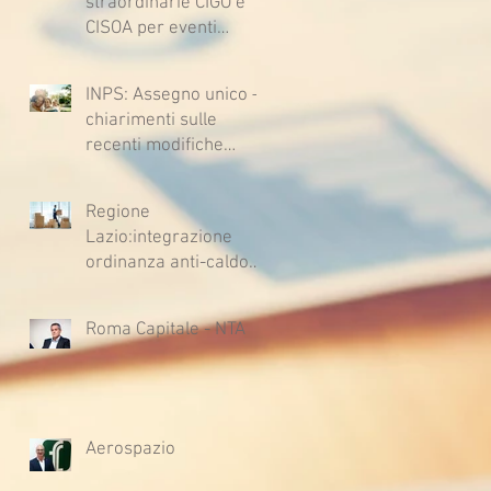
straordinarie CIGO e
CISOA per eventi
climatici eccezionali
INPS: Assegno unico –
chiarimenti sulle
recenti modifiche
legislative
Regione
Lazio:integrazione
ordinanza anti-caldo
per l'estate 2026
Roma Capitale - NTA
Aerospazio