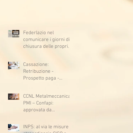
Federlazio nel
comunicare i giorni di
chiusura delle proprie
sedi, augura BUONE
VACANZE a tutti!
Cassazione:
Retribuzione -
Prospetto paga -
Confessione
stragiudiziale a
CCNL Metalmeccanica
sfavore del datore di
PMI – Confapi:
lavoro - Prova legale -
approvata da
Sussiste. (Cc, articoli
lavoratrici e lavoratori
1362, 2697, 2730,
l’ipotesi di accordo per
2732, 2734 e 2735)
INPS: al via le misure
il rinnovo del CCNL