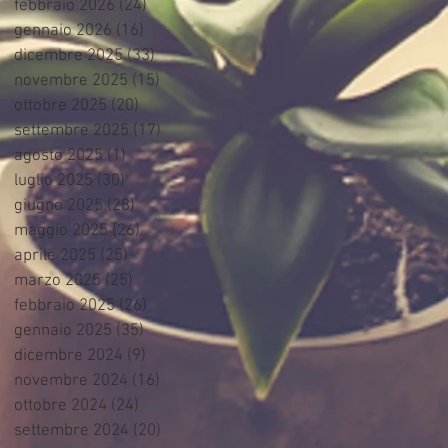
febbraio 2026
(24)
24 post
gennaio 2026
(16)
16 post
dicembre 2025
(33)
33 post
novembre 2025
(15)
15 post
ottobre 2025
(20)
20 post
settembre 2025
(17)
17 post
agosto 2025
(1)
1 post
luglio 2025
(30)
30 post
giugno 2025
(28)
28 post
maggio 2025
(26)
26 post
aprile 2025
(25)
25 post
marzo 2025
(25)
25 post
febbraio 2025
(26)
26 post
gennaio 2025
(35)
35 post
dicembre 2024
(9)
9 post
novembre 2024
(16)
16 post
ottobre 2024
(24)
24 post
settembre 2024
(20)
20 post