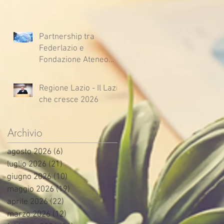
Partnership tra
Federlazio e
Fondazione Ateneo
Impresa
Regione Lazio - Il Lazio
che cresce 2026
Archivio
agosto 2026
(6)
6 post
luglio 2026
(21)
21 post
giugno 2026
(10)
10 post
maggio 2026
(19)
19 post
aprile 2026
(22)
22 post
marzo 2026
(12)
12 post