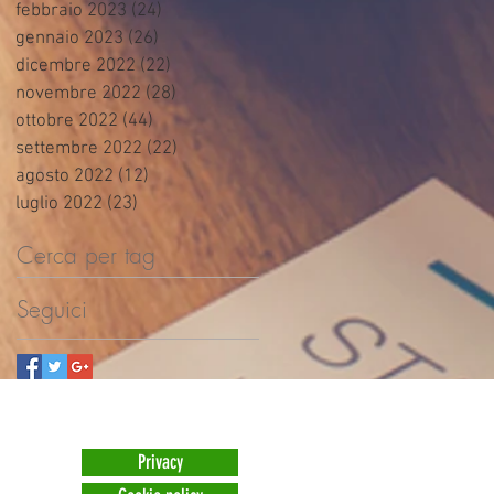
febbraio 2023
(24)
24 post
gennaio 2023
(26)
26 post
dicembre 2022
(22)
22 post
novembre 2022
(28)
28 post
ottobre 2022
(44)
44 post
settembre 2022
(22)
22 post
agosto 2022
(12)
12 post
luglio 2022
(23)
23 post
Cerca per tag
Seguici
Privacy