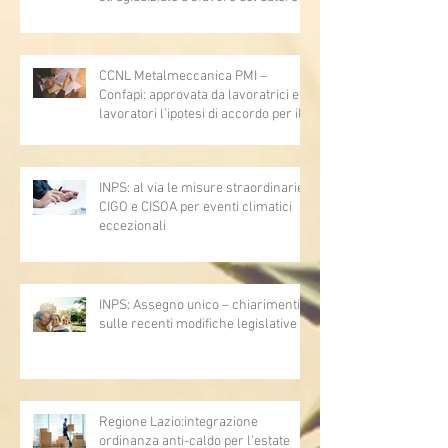
lavoro - Prova legale - Sussiste. (Cc,
articoli 1362, 2697, 2730, 2732, 2734
e 2735)
CCNL Metalmeccanica PMI –
Confapi: approvata da lavoratrici e
lavoratori l’ipotesi di accordo per il
rinnovo del CCNL
INPS: al via le misure straordinarie
CIGO e CISOA per eventi climatici
eccezionali
INPS: Assegno unico – chiarimenti
sulle recenti modifiche legislative
Regione Lazio:integrazione
ordinanza anti-caldo per l'estate