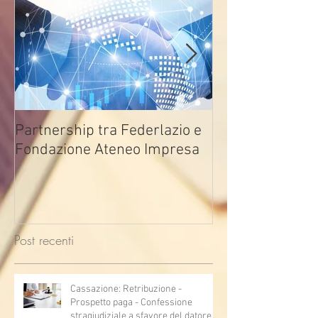
Partnership tra Federlazio e
Fondo di contra
Fondazione Ateneo Impresa
deindustrializza
2026
Post recenti
Cassazione: Retribuzione -
Prospetto paga - Confessione
stragiudiziale a sfavore del datore di