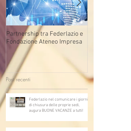
Partnership tra Federlazio e
Fondo di contra
Fondazione Ateneo Impresa
deindustrializza
2026
Post recenti
Federlazio nel comunicare i giorni
di chiusura delle proprie sedi,
augura BUONE VACANZE a tutti!