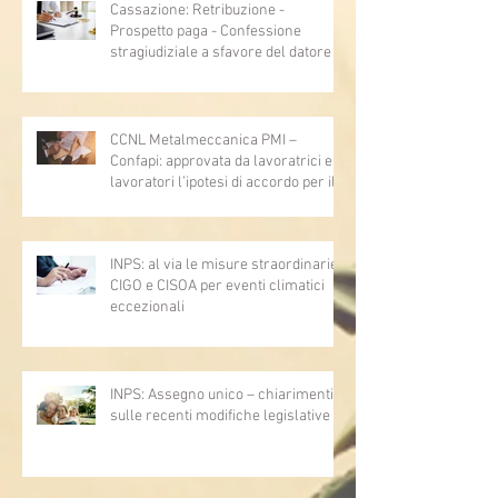
Cassazione: Retribuzione -
Prospetto paga - Confessione
stragiudiziale a sfavore del datore di
lavoro - Prova legale - Sussiste. (Cc,
articoli 1362, 2697, 2730, 2732, 2734
e 2735)
CCNL Metalmeccanica PMI –
Confapi: approvata da lavoratrici e
lavoratori l’ipotesi di accordo per il
rinnovo del CCNL
INPS: al via le misure straordinarie
CIGO e CISOA per eventi climatici
eccezionali
INPS: Assegno unico – chiarimenti
sulle recenti modifiche legislative