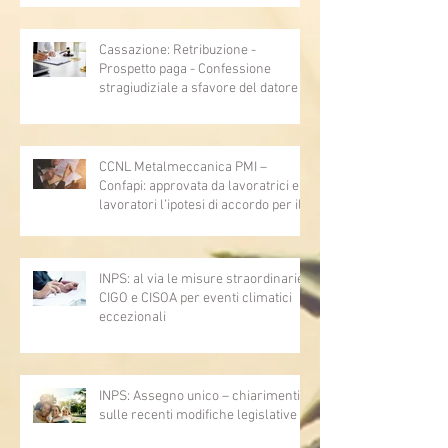
Cassazione: Retribuzione -
Prospetto paga - Confessione
stragiudiziale a sfavore del datore di
lavoro - Prova legale - Sussiste. (Cc,
articoli 1362, 2697, 2730, 2732, 2734
e 2735)
CCNL Metalmeccanica PMI –
Confapi: approvata da lavoratrici e
lavoratori l’ipotesi di accordo per il
rinnovo del CCNL
INPS: al via le misure straordinarie
CIGO e CISOA per eventi climatici
eccezionali
INPS: Assegno unico – chiarimenti
sulle recenti modifiche legislative