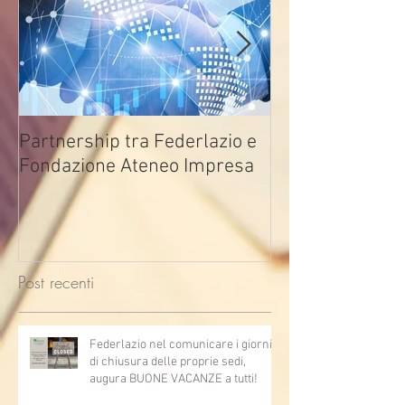
Partnership tra Federlazio e
Fondo di contra
Fondazione Ateneo Impresa
deindustrializza
2026
Post recenti
Federlazio nel comunicare i giorni
di chiusura delle proprie sedi,
augura BUONE VACANZE a tutti!