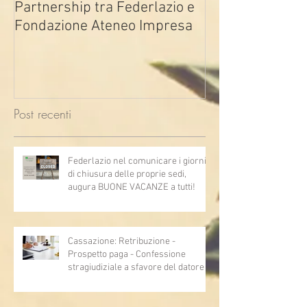
Partnership tra Federlazio e
Fondo di contra
Fondazione Ateneo Impresa
deindustrializza
2026
Post recenti
Federlazio nel comunicare i giorni
di chiusura delle proprie sedi,
augura BUONE VACANZE a tutti!
Cassazione: Retribuzione -
Prospetto paga - Confessione
stragiudiziale a sfavore del datore di
lavoro - Prova legale - Sussiste. (Cc,
articoli 1362, 2697, 2730, 2732, 2734
e 2735)