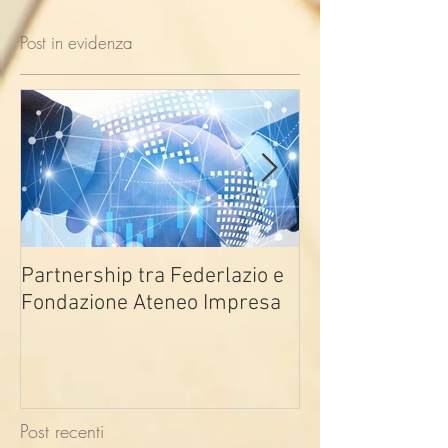
Post in evidenza
Partnership tra Federlazio e
Fondo di contra
Fondazione Ateneo Impresa
deindustrializza
2026
Post recenti