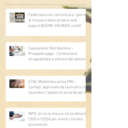
Federlazio nel comunicare i giorni
di chiusura delle proprie sedi,
augura BUONE VACANZE a tutti!
Cassazione: Retribuzione -
Prospetto paga - Confessione
stragiudiziale a sfavore del datore di
lavoro - Prova legale - Sussiste. (Cc,
articoli 1362, 2697, 2730, 2732, 2734
e 2735)
CCNL Metalmeccanica PMI –
Confapi: approvata da lavoratrici e
lavoratori l’ipotesi di accordo per il
rinnovo del CCNL
INPS: al via le misure straordinarie
CIGO e CISOA per eventi climatici
eccezionali