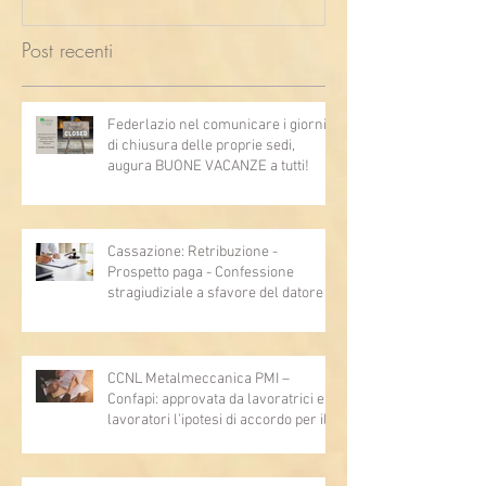
Post recenti
Federlazio nel comunicare i giorni
di chiusura delle proprie sedi,
augura BUONE VACANZE a tutti!
Cassazione: Retribuzione -
Prospetto paga - Confessione
stragiudiziale a sfavore del datore di
lavoro - Prova legale - Sussiste. (Cc,
articoli 1362, 2697, 2730, 2732, 2734
e 2735)
CCNL Metalmeccanica PMI –
Confapi: approvata da lavoratrici e
lavoratori l’ipotesi di accordo per il
rinnovo del CCNL