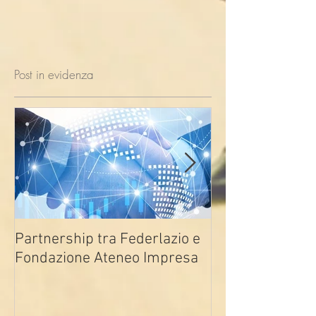
Post in evidenza
Partnership tra Federlazio e
Fondo di contra
Fondazione Ateneo Impresa
deindustrializza
2026