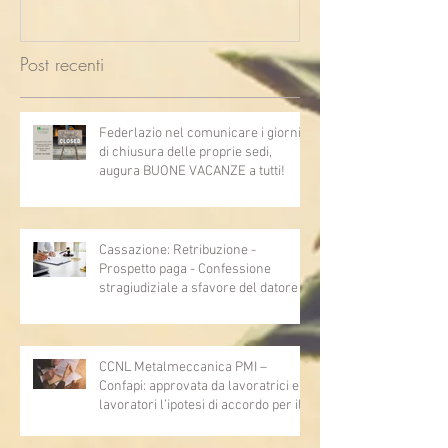
Post recenti
Federlazio nel comunicare i giorni
di chiusura delle proprie sedi,
augura BUONE VACANZE a tutti!
Cassazione: Retribuzione -
Prospetto paga - Confessione
stragiudiziale a sfavore del datore di
lavoro - Prova legale - Sussiste. (Cc,
articoli 1362, 2697, 2730, 2732, 2734
e 2735)
CCNL Metalmeccanica PMI –
Confapi: approvata da lavoratrici e
lavoratori l’ipotesi di accordo per il
rinnovo del CCNL