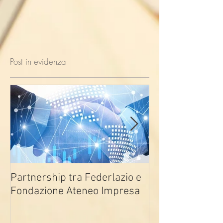
Post in evidenza
Partnership tra Federlazio e
Fondo di contra
Fondazione Ateneo Impresa
deindustrializza
2026