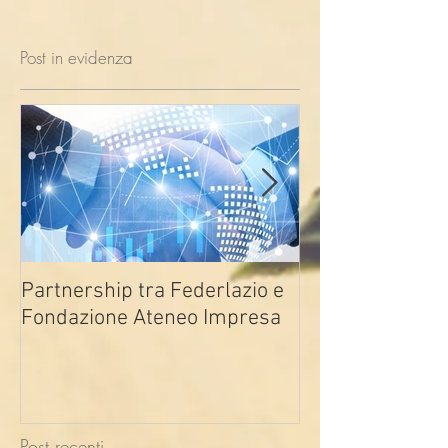
Post in evidenza
Partnership tra Federlazio e
Fondo di contra
Fondazione Ateneo Impresa
deindustrializza
2026
Post recenti