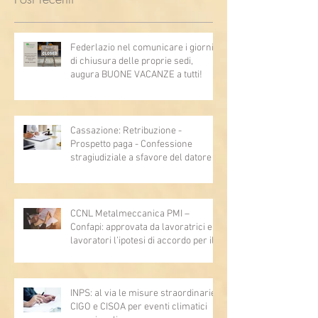
Federlazio nel comunicare i giorni
di chiusura delle proprie sedi,
augura BUONE VACANZE a tutti!
Cassazione: Retribuzione -
Prospetto paga - Confessione
stragiudiziale a sfavore del datore di
lavoro - Prova legale - Sussiste. (Cc,
articoli 1362, 2697, 2730, 2732, 2734
e 2735)
CCNL Metalmeccanica PMI –
Confapi: approvata da lavoratrici e
lavoratori l’ipotesi di accordo per il
rinnovo del CCNL
INPS: al via le misure straordinarie
CIGO e CISOA per eventi climatici