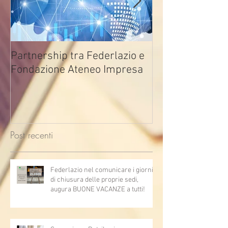
Partnership tra Federlazio e
Fondo di contra
Fondazione Ateneo Impresa
deindustrializza
2026
Post recenti
Federlazio nel comunicare i giorni
di chiusura delle proprie sedi,
augura BUONE VACANZE a tutti!