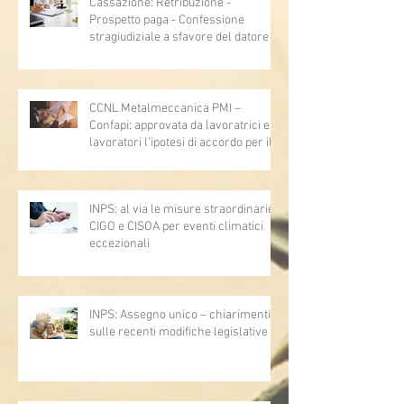
Cassazione: Retribuzione -
Prospetto paga - Confessione
stragiudiziale a sfavore del datore di
lavoro - Prova legale - Sussiste. (Cc,
articoli 1362, 2697, 2730, 2732, 2734
e 2735)
CCNL Metalmeccanica PMI –
Confapi: approvata da lavoratrici e
lavoratori l’ipotesi di accordo per il
rinnovo del CCNL
INPS: al via le misure straordinarie
CIGO e CISOA per eventi climatici
eccezionali
INPS: Assegno unico – chiarimenti
sulle recenti modifiche legislative