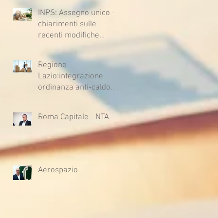
INPS: Assegno unico –
chiarimenti sulle
recenti modifiche
legislative
Regione
Lazio:integrazione
ordinanza anti-caldo
per l'estate 2026
Roma Capitale - NTA
Aerospazio