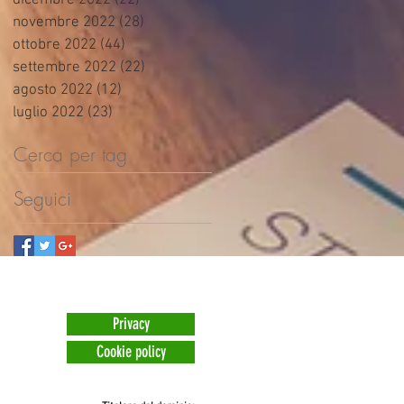
dicembre 2022
(22)
22 post
novembre 2022
(28)
28 post
ottobre 2022
(44)
44 post
settembre 2022
(22)
22 post
agosto 2022
(12)
12 post
luglio 2022
(23)
23 post
Cerca per tag
Seguici
Privacy
Cookie policy