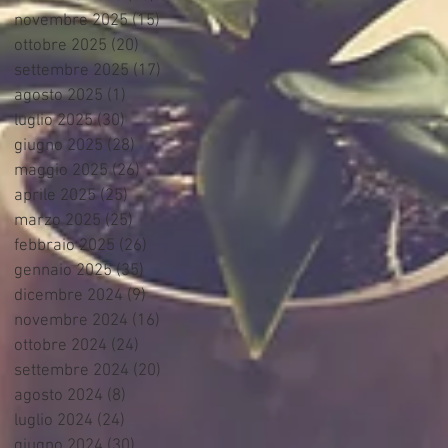
novembre 2025
(15)
15 post
ottobre 2025
(20)
20 post
settembre 2025
(17)
17 post
agosto 2025
(1)
1 post
luglio 2025
(30)
30 post
giugno 2025
(28)
28 post
maggio 2025
(26)
26 post
aprile 2025
(25)
25 post
marzo 2025
(25)
25 post
febbraio 2025
(26)
26 post
gennaio 2025
(35)
35 post
dicembre 2024
(9)
9 post
novembre 2024
(16)
16 post
ottobre 2024
(24)
24 post
settembre 2024
(20)
20 post
agosto 2024
(8)
8 post
luglio 2024
(24)
24 post
giugno 2024
(30)
30 post