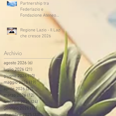
Partnership tra
Federlazio e
Fondazione Ateneo
Impresa
Regione Lazio - Il Lazio
che cresce 2026
Archivio
agosto 2026
(6)
6 post
luglio 2026
(21)
21 post
giugno 2026
(10)
10 post
maggio 2026
(19)
19 post
aprile 2026
(22)
22 post
marzo 2026
(12)
12 post
febbraio 2026
(24)
24 post
gennaio 2026
(16)
16 post
dicembre 2025
(33)
33 post