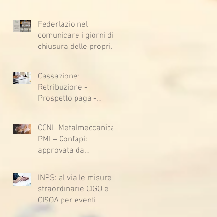
Federlazio nel
comunicare i giorni di
chiusura delle proprie
sedi, augura BUONE
VACANZE a tutti!
Cassazione:
Retribuzione -
Prospetto paga -
Confessione
stragiudiziale a
CCNL Metalmeccanica
sfavore del datore di
PMI – Confapi:
lavoro - Prova legale -
approvata da
Sussiste. (Cc, articoli
lavoratrici e lavoratori
1362, 2697, 2730,
l’ipotesi di accordo per
2732, 2734 e 2735)
INPS: al via le misure
il rinnovo del CCNL
straordinarie CIGO e
CISOA per eventi
climatici eccezionali